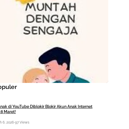
opuler
nak di YouTube Diblokir Blokir Akun Anak Internet
28 Maret!
 6, 2026
•
97 Views