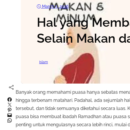
March 5, 2026
•
12
Views
•
7 Min read
Hal yang Memb
Selain Makan 
Islam
Banyak orang memahami puasa hanya sebatas menahan
Facebook
hingga terbenam matahari. Padahal, ada sejumlah ha
Twitter
tersebut, dan tidak semuanya diketahui secara luas
Pinterest
Mail
puasa bisa membuat ibadah Ramadhan atau puasa sunn
WhatsApp
penting untuk mengulasnya secara lebih rinci, mulai d