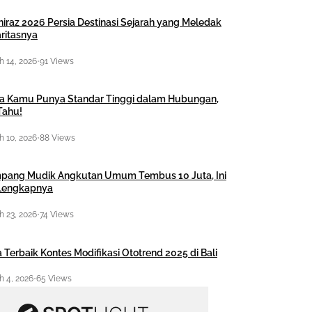
hiraz 2026 Persia Destinasi Sejarah yang Meledak
ritasnya
 14, 2026
•
91 Views
a Kamu Punya Standar Tinggi dalam Hubungan,
Tahu!
 10, 2026
•
88 Views
pang Mudik Angkutan Umum Tembus 10 Juta, Ini
 Lengkapnya
 23, 2026
•
74 Views
 Terbaik Kontes Modifikasi Ototrend 2025 di Bali
 4, 2026
•
65 Views