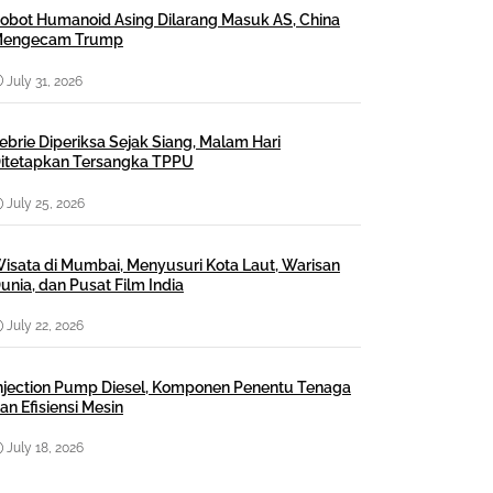
obot Humanoid Asing Dilarang Masuk AS, China
engecam Trump
July 31, 2026
ebrie Diperiksa Sejak Siang, Malam Hari
itetapkan Tersangka TPPU
July 25, 2026
isata di Mumbai, Menyusuri Kota Laut, Warisan
unia, dan Pusat Film India
July 22, 2026
njection Pump Diesel, Komponen Penentu Tenaga
an Efisiensi Mesin
July 18, 2026