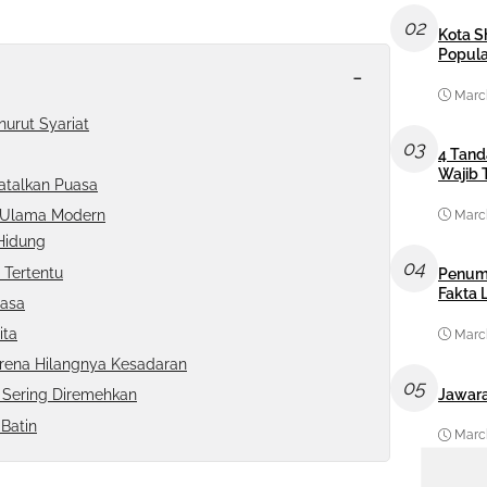
02
Kota S
Popula
-
March
urut Syariat
03
4 Tand
Wajib 
atalkan Puasa
 Ulama Modern
March
Hidung
04
 Tertentu
Penum
Fakta
uasa
ita
March
rena Hilangnya Kesadaran
05
Jawara
 Sering Diremehkan
Batin
March