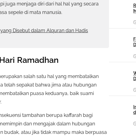
pi juga menjaga diri dari hal hal yang secara
R
M
asa sepele di mata manusia.
 yang Disebut dalam Alquran dan Hadis
F
D
g Hari Ramadhan
W
 merupakan salah satu hal yang membatalkan
D
a telah sepakat bahwa jima atau hubungan
n membatalkan puasa keduanya, baik suami
.
I
d
konsekuensi tambahan berupa kaffarah bagi
ng memimpin dan mengajak dalam hubungan
akan budak, atau jika tidak mampu maka berpuasa