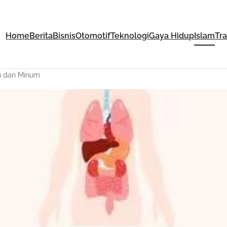
Home
Berita
Bisnis
Otomotif
Teknologi
Gaya Hidup
Islam
Tr
n dan Minum