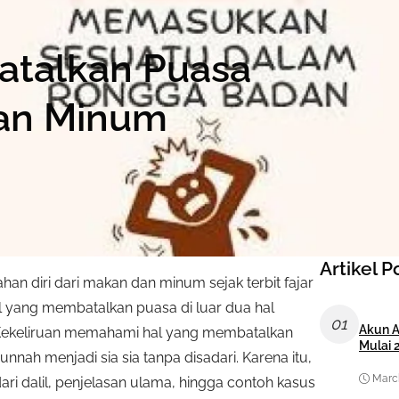
atalkan Puasa
dan Minum
Artikel P
 diri dari makan dan minum sejak terbit fajar
l yang membatalkan puasa di luar dua hal
01
Akun A
. Kekeliruan memahami hal yang membatalkan
Mulai 
ah menjadi sia sia tanpa disadari. Karena itu,
March
ari dalil, penjelasan ulama, hingga contoh kasus