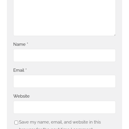
Name
*
Email
*
Website
Save my name, email, and website in this