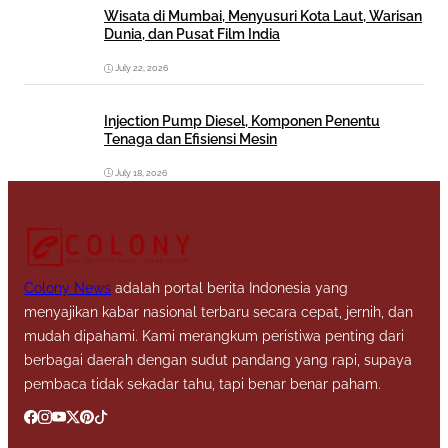
Wisata di Mumbai, Menyusuri Kota Laut, Warisan
Dunia, dan Pusat Film India
July 22, 2026
Injection Pump Diesel, Komponen Penentu
Tenaga dan Efisiensi Mesin
July 18, 2026
Colony News
adalah portal berita Indonesia yang
menyajikan kabar nasional terbaru secara cepat, jernih, dan
mudah dipahami. Kami merangkum peristiwa penting dari
berbagai daerah dengan sudut pandang yang rapi, supaya
pembaca tidak sekadar tahu, tapi benar benar paham.