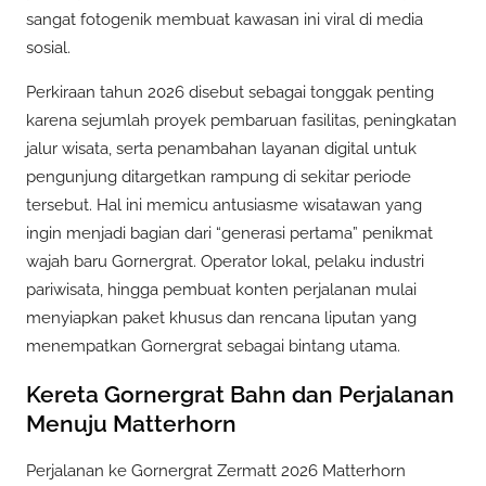
sangat fotogenik membuat kawasan ini viral di media
sosial.
Perkiraan tahun 2026 disebut sebagai tonggak penting
karena sejumlah proyek pembaruan fasilitas, peningkatan
jalur wisata, serta penambahan layanan digital untuk
pengunjung ditargetkan rampung di sekitar periode
tersebut. Hal ini memicu antusiasme wisatawan yang
ingin menjadi bagian dari “generasi pertama” penikmat
wajah baru Gornergrat. Operator lokal, pelaku industri
pariwisata, hingga pembuat konten perjalanan mulai
menyiapkan paket khusus dan rencana liputan yang
menempatkan Gornergrat sebagai bintang utama.
Kereta Gornergrat Bahn dan Perjalanan
Menuju Matterhorn
Perjalanan ke Gornergrat Zermatt 2026 Matterhorn