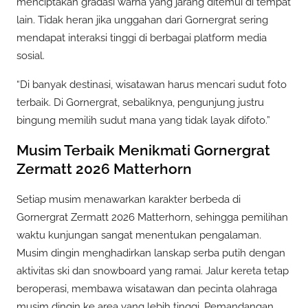
menciptakan gradasi warna yang jarang ditemui di tempat
lain. Tidak heran jika unggahan dari Gornergrat sering
mendapat interaksi tinggi di berbagai platform media
sosial.
“Di banyak destinasi, wisatawan harus mencari sudut foto
terbaik. Di Gornergrat, sebaliknya, pengunjung justru
bingung memilih sudut mana yang tidak layak difoto.”
Musim Terbaik Menikmati Gornergrat
Zermatt 2026 Matterhorn
Setiap musim menawarkan karakter berbeda di
Gornergrat Zermatt 2026 Matterhorn, sehingga pemilihan
waktu kunjungan sangat menentukan pengalaman.
Musim dingin menghadirkan lanskap serba putih dengan
aktivitas ski dan snowboard yang ramai. Jalur kereta tetap
beroperasi, membawa wisatawan dan pecinta olahraga
musim dingin ke area yang lebih tinggi. Pemandangan