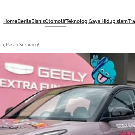
Home
Berita
Bisnis
Otomotif
Teknologi
Gaya Hidup
Islam
Tr
kan, Pesan Sekarang!