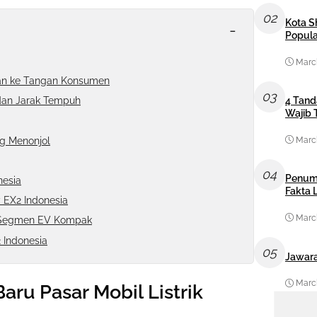
02
Kota S
-
Popula
March
uran ke Tangan Konsumen
03
4 Tand
, dan Jarak Tempuh
Wajib 
ng Menonjol
March
04
Penum
nesia
Fakta
 EX2 Indonesia
March
i Segmen EV Kompak
 Indonesia
05
Jawara
March
aru Pasar Mobil Listrik