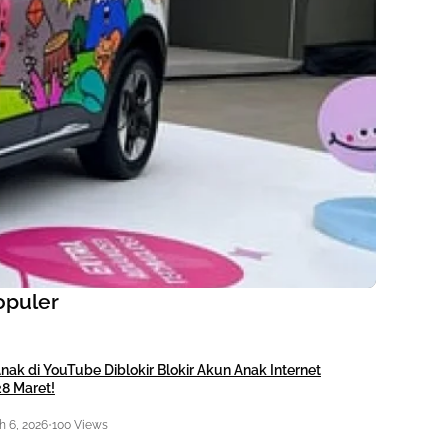
opuler
nak di YouTube Diblokir Blokir Akun Anak Internet
28 Maret!
 6, 2026
•
100 Views