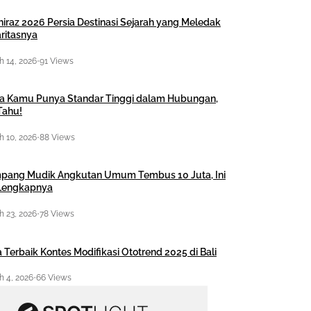
hiraz 2026 Persia Destinasi Sejarah yang Meledak
ritasnya
 14, 2026
•
91 Views
a Kamu Punya Standar Tinggi dalam Hubungan,
Tahu!
 10, 2026
•
88 Views
pang Mudik Angkutan Umum Tembus 10 Juta, Ini
 Lengkapnya
 23, 2026
•
78 Views
 Terbaik Kontes Modifikasi Ototrend 2025 di Bali
 4, 2026
•
66 Views