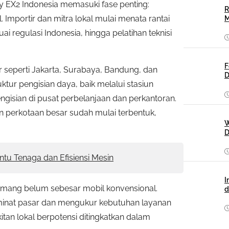
ely EX2 Indonesia memasuki fase penting:
R
Importir dan mitra lokal mulai menata rantai
M
ai regulasi Indonesia, hingga pelatihan teknisi
F
r seperti Jakarta, Surabaya, Bandung, dan
D
truktur pengisian daya, baik melalui stasiun
ngisian di pusat perbelanjaan dan perkantoran.
san perkotaan besar sudah mulai terbentuk,
W
D
tu Tenaga dan Efisiensi Mesin
I
memang belum sebesar mobil konvensional.
d
i minat pasar dan mengukur kebutuhan layanan
kitan lokal berpotensi ditingkatkan dalam