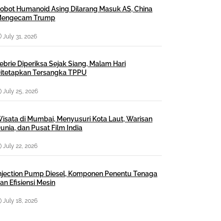
obot Humanoid Asing Dilarang Masuk AS, China
engecam Trump
July 31, 2026
ebrie Diperiksa Sejak Siang, Malam Hari
itetapkan Tersangka TPPU
July 25, 2026
isata di Mumbai, Menyusuri Kota Laut, Warisan
unia, dan Pusat Film India
July 22, 2026
njection Pump Diesel, Komponen Penentu Tenaga
an Efisiensi Mesin
July 18, 2026