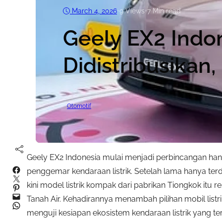
March 4, 2026
•
9
Views
•
7 Min read
Geely EX2 Indo
Didistribusikan
Otomotif
Geely EX2 Indonesia mulai menjadi perbincangan hang
Facebook
penggemar kendaraan listrik. Setelah lama hanya ter
Twitter
kini model listrik kompak dari pabrikan Tiongkok itu
Pinterest
Mail
Tanah Air. Kehadirannya menambah pilihan mobil listrik
WhatsApp
menguji kesiapan ekosistem kendaraan listrik yang t