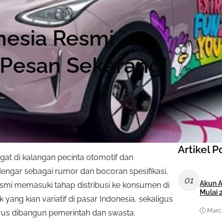
nesia Resmi
, Pesan Sekarang!
Artikel P
at di kalangan pecinta otomotif dan
dengar sebagai rumor dan bocoran spesifikasi,
01
Akun A
 resmi memasuki tahap distribusi ke konsumen di
Mulai 
 yang kian variatif di pasar Indonesia, sekaligus
March
erus dibangun pemerintah dan swasta.