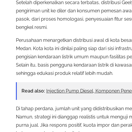
Setelah diperkenalkan secara terbatas, distribusi Ge
pengiriman unit ke diler dan konsumen pemesan awal. 
pasok, dari proses homologasi, penyesuaian fitur sesu
bengkel resmi.
Perusahaan menargetkan distribusi awal di kota besa
Medan. Kota kota ini dinilai paling siap dari sisi infras
pengisian kendaraan listrik umum maupun fasilitas pe
Selain itu, basis pengguna kendaraan listrik di kawa
sehingga edukasi produk relatif lebih mudah.
Read also:
Injection Pump Diesel, Komponen Penen
Di tahap perdana, jumlah unit yang didistribusikan 
Namun, strategi ini dianggap realistis untuk menguj
purna jual. Jika respons positif, kuota impor dan pera