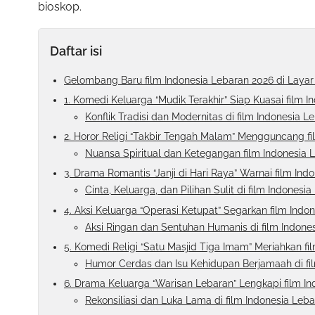
bioskop.
Daftar isi
Gelombang Baru film Indonesia Lebaran 2026 di Layar
1. Komedi Keluarga “Mudik Terakhir” Siap Kuasai film 
Konflik Tradisi dan Modernitas di film Indonesia 
2. Horor Religi “Takbir Tengah Malam” Mengguncang f
Nuansa Spiritual dan Ketegangan film Indonesia 
3. Drama Romantis “Janji di Hari Raya” Warnai film In
Cinta, Keluarga, dan Pilihan Sulit di film Indonesi
4. Aksi Keluarga “Operasi Ketupat” Segarkan film Indo
Aksi Ringan dan Sentuhan Humanis di film Indone
5. Komedi Religi “Satu Masjid Tiga Imam” Meriahkan fi
Humor Cerdas dan Isu Kehidupan Berjamaah di fi
6. Drama Keluarga “Warisan Lebaran” Lengkapi film I
Rekonsiliasi dan Luka Lama di film Indonesia Leb