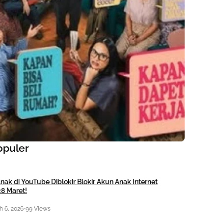
opuler
nak di YouTube Diblokir Blokir Akun Anak Internet
28 Maret!
 6, 2026
•
99 Views