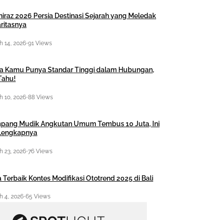
hiraz 2026 Persia Destinasi Sejarah yang Meledak
ritasnya
 14, 2026
•
91 Views
a Kamu Punya Standar Tinggi dalam Hubungan,
Tahu!
 10, 2026
•
88 Views
pang Mudik Angkutan Umum Tembus 10 Juta, Ini
 Lengkapnya
 23, 2026
•
76 Views
 Terbaik Kontes Modifikasi Ototrend 2025 di Bali
 4, 2026
•
65 Views