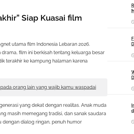
R
M
khir” Siap Kuasai film
F
magnet utama film Indonesia Lebaran 2026.
D
ama, film ini berkisah tentang keluarga besar
ik terakhir ke kampung halaman karena
W
D
pada orang lain yang wajib kamu waspadai
 generasi yang dekat dengan realitas. Anak muda
I
d
yang masih memegang tradisi, dan sanak saudara
u dengan dialog ringan, penuh humor