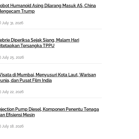
obot Humanoid Asing Dilarang Masuk AS, China
engecam Trump
July 31, 2026
ebrie Diperiksa Sejak Siang, Malam Hari
itetapkan Tersangka TPPU
July 25, 2026
isata di Mumbai, Menyusuri Kota Laut, Warisan
unia, dan Pusat Film India
July 22, 2026
njection Pump Diesel, Komponen Penentu Tenaga
an Efisiensi Mesin
July 18, 2026