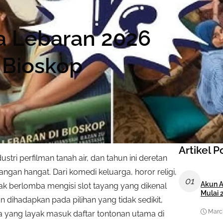
ia Lebaran 2026
 Bioskop
Artikel P
ri perfilman tanah air, dan tahun ini deretan
ngan hangat. Dari komedi keluarga, horor religi,
01
Akun A
k berlomba mengisi slot tayang yang dikenal
Mulai 
 dihadapkan pada pilihan yang tidak sedikit,
March
 yang layak masuk daftar tontonan utama di