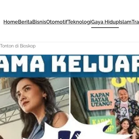
Home
Berita
Bisnis
Otomotif
Teknologi
Gaya Hidup
Islam
Tr
Tonton di Bioskop