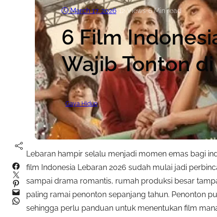
March 17, 2026
•
12
Views
•
6 Min read
6 Film Indones
Wajib Tonton di
Gaya Hidup
Lebaran hampir selalu menjadi momen emas bagi indust
Facebook
film Indonesia Lebaran 2026 sudah mulai jadi perbinca
Twitter
sampai drama romantis, rumah produksi besar tampa
Pinterest
Mail
paling ramai penonton sepanjang tahun. Penonton pun
WhatsApp
sehingga perlu panduan untuk menentukan film mana