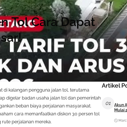
n Tol Cara Dapat
sar!
Artikel P
t di kalangan pengguna jalan tol, terutama
ap digelar badan usaha jalan tol dan pemerintah
01
Akun A
ngankan beban biaya perjalanan masyarakat.
Mulai 
aham cara memanfaatkan diskon 30 persen tol
March
 rute perjalanan mereka.