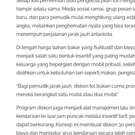
Setiap kali pemerintah atau pengelola jalan tol meng
hampir selalu sama. Media sosial ramai, grup pesan si
baru, dan para pemudik mulai menghitung ulang estim
angka, melainkan penghematan nyata yang bisa teras
menempuh perjalanan jarak jauh antarkota.
Di tengah harga bahan bakar yang fluktuatif dan biaya
menjadi salah satu bentuk insentif yang paling muda
keluarga yang bepergian dengan mobil pribadi, selisih 
dialihkan untuk kebutuhan lain seperti makan, pengi
“Bagi pemudik jarak jauh, diskon tol bukan cuma p
mereka berangkat satu mobil atau dua mobil.”
Program diskon juga menjadi alat manajemen lalu li
kendaraan ke luar jam puncak melalui insentif tarif, p
dapat berkurang. Konsep ini membuat diskon 30 perse
biaya dan mengatur arus kendaraan secara lebih cer