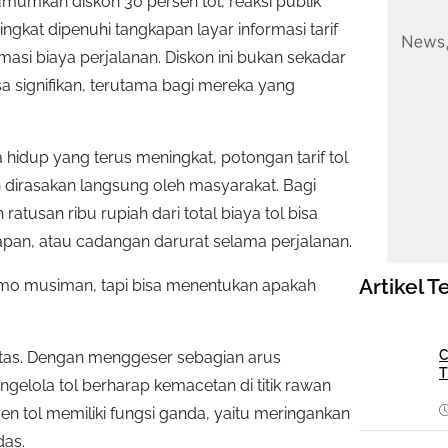
umumkan diskon 30 persen tol, reaksi publik
ngkat dipenuhi tangkapan layar informasi tarif
asi biaya perjalanan. Diskon ini bukan sekadar
a signifikan, terutama bagi mereka yang
 hidup yang terus meningkat, potongan tarif tol
h dirasakan langsung oleh masyarakat. Bagi
ratusan ribu rupiah dari total biaya tol bisa
napan, atau cadangan darurat selama perjalanan.
Artikel T
romo musiman, tapi bisa menentukan apakah
C
ntas. Dengan menggeser sebagian arus
T
engelola tol berharap kemacetan di titik rawan
n tol memiliki fungsi ganda, yaitu meringankan
das.