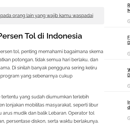
R
M
pada orang lain yang wajib kamu waspadai
ersen Tol di Indonesia
F
D
 persen tol, penting memahami bagaimana skema
atkan potongan, tidak semua hari berlaku, dan
ama. Di sinilah banyak pengguna sering keliru
W
D
ri program yang sebenarnya cukup
de tertentu yang sudah diumumkan terlebih
I
lonjakan mobilitas masyarakat, seperti libur
d
tu arus mudik dan balik Lebaran. Operator tol
n, persentase diskon, serta waktu berlakunya.