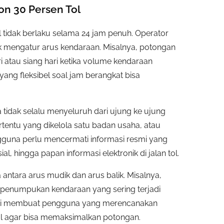
on 30 Persen Tol
 tidak berlaku selama 24 jam penuh. Operator
uk mengatur arus kendaraan. Misalnya, potongan
ri atau siang hari ketika volume kendaraan
ang fleksibel soal jam berangkat bisa
 tidak selalu menyeluruh dari ujung ke ujung
ertentu yang dikelola satu badan usaha, atau
gguna perlu mencermati informasi resmi yang
l, hingga papan informasi elektronik di jalan tol.
tara arus mudik dan arus balik. Misalnya,
i penumpukan kendaraan yang sering terjadi
m ini membuat pengguna yang merencanakan
wal agar bisa memaksimalkan potongan.