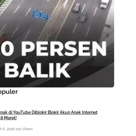
opuler
nak di YouTube Diblokir Blokir Akun Anak Internet
28 Maret!
 6, 2026
•
100 Views