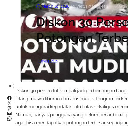
March 10, 2026
•
10
Views
•
7 Min read
Diskon 30 Perse
Potongan Terbe
Gaya Hidup
Diskon 30 persen tol kembali jadi perbincangan hanga
Facebook
jelang musim liburan dan arus mudik. Program ini ker
Twitter
untuk mengurai kepadatan lalu lintas sekaligus meri
Pinterest
Mail
Namun, banyak pengguna yang belum benar benar p
WhatsApp
agar bisa mendapatkan potongan terbesar sepanjang