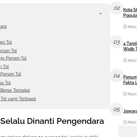
02
Kota S
-
Popula
dara
March
03
en Tol
4 Tand
Wajib 
rsen Tol
30 Persen Tol
March
n Tol
Persen Tol
04
Penum
Fakta
a Tol
 Benar Terpakai
March
Tol yang Terlewat
05
Jawara
 Selalu Dinanti Pengendara
March