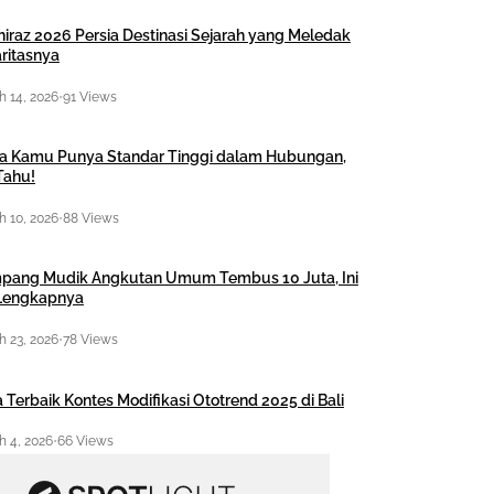
hiraz 2026 Persia Destinasi Sejarah yang Meledak
ritasnya
 14, 2026
•
91 Views
a Kamu Punya Standar Tinggi dalam Hubungan,
Tahu!
 10, 2026
•
88 Views
pang Mudik Angkutan Umum Tembus 10 Juta, Ini
 Lengkapnya
 23, 2026
•
78 Views
 Terbaik Kontes Modifikasi Ototrend 2025 di Bali
 4, 2026
•
66 Views