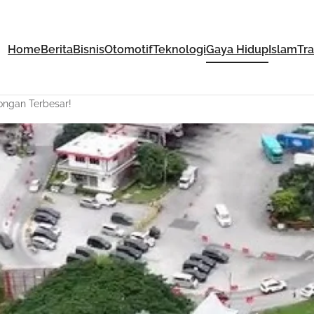
Home
Berita
Bisnis
Otomotif
Teknologi
Gaya Hidup
Islam
Tr
ongan Terbesar!