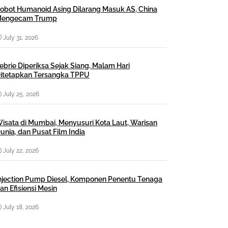
obot Humanoid Asing Dilarang Masuk AS, China
engecam Trump
July 31, 2026
ebrie Diperiksa Sejak Siang, Malam Hari
itetapkan Tersangka TPPU
July 25, 2026
isata di Mumbai, Menyusuri Kota Laut, Warisan
unia, dan Pusat Film India
July 22, 2026
njection Pump Diesel, Komponen Penentu Tenaga
an Efisiensi Mesin
July 18, 2026