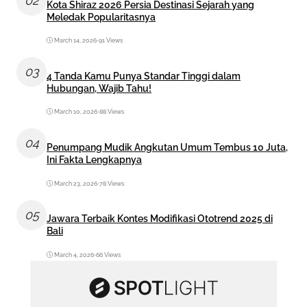
02
Kota Shiraz 2026 Persia Destinasi Sejarah yang
Meledak Popularitasnya
March 14, 2026
•
91 Views
03
4 Tanda Kamu Punya Standar Tinggi dalam
Hubungan, Wajib Tahu!
March 10, 2026
•
88 Views
04
Penumpang Mudik Angkutan Umum Tembus 10 Juta,
Ini Fakta Lengkapnya
March 23, 2026
•
78 Views
05
Jawara Terbaik Kontes Modifikasi Ototrend 2025 di
Bali
March 4, 2026
•
66 Views