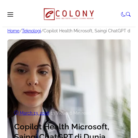
Home
/
Teknologi
/
Copilot Health Microsoft, Saingi ChatGPT di D
March 13, 2026
•
13
Views
•
6 Min read
Copilot Health Microsoft,
Saingi ChatGPT di Dunia