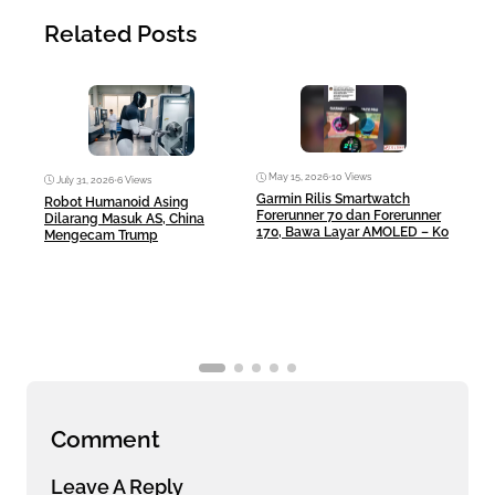
Related Posts
May 15, 2026
•
10 Views
Ma
July 31, 2026
•
6 Views
Garmin Rilis Smartwatch
Mac
Robot Humanoid Asing
Forerunner 70 dan Forerunner
Rp10
Dilarang Masuk AS, China
170, Bawa Layar AMOLED – Ko
Any
Mengecam Trump
Comment
Leave A Reply