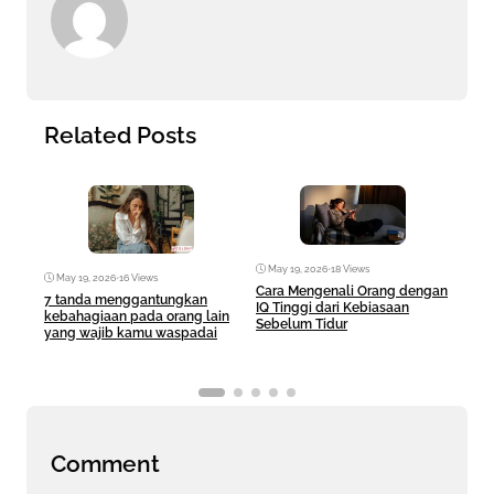
Related Posts
May 19, 2026
•
18 Views
May 19, 2026
•
16 Views
Ma
Cara Mengenali Orang dengan
7 tanda menggantungkan
Duga
IQ Tinggi dari Kebiasaan
kebahagiaan pada orang lain
Putr
Sebelum Tidur
yang wajib kamu waspadai
Kro
Comment