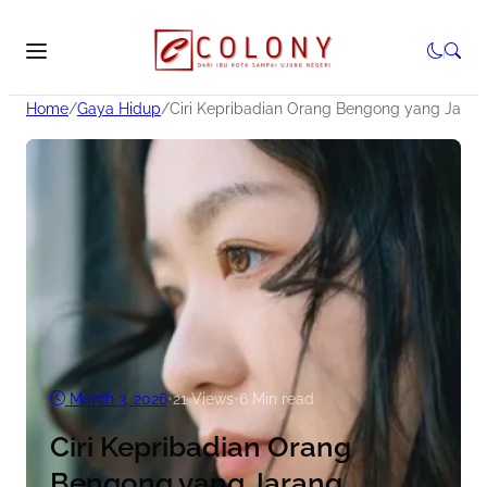
Home
/
Gaya Hidup
/
Ciri Kepribadian Orang Bengong yang Jaran
March 3, 2026
•
21
Views
•
6 Min read
Ciri Kepribadian Orang
Bengong yang Jarang