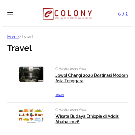
Home
/
Travel
Travel
March 7, 2026
•
8 Views
Jewel Changi 2026 Destinasi Modern
Asia Tenggara
Travel
March 7, 2026
•
6 Views
Wisata Budaya Ethiopia di Addis
Ababa 2026