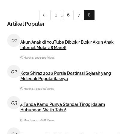
1
…
6
7
8
Artikel Populer
01
Akun Anak di YouTube Diblokir Blokir Akun Anak
Internet Mulai 28 Maret!
March 6, 2026
•
100 Views
02
Kota Shiraz 2026 Persia Destinasi Sejarah yang
Meledak Popularitasnya
March 14, 2026
•
91 Views
03
4 Tanda Kamu Punya Standar Tinggi dalam
Hubungan, Wajib Tahu!
March 10, 2026
•
88 Views
04