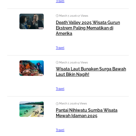
Travel
March 7, 2026
•
17 Views
Death Valley 2025 Wisata Gurun
Ekstrem Paling Mematikan di
Amerika
Travel
March 7, 2026
•
11 Views
Wisata Laut Bunaken Surga Bawah
Laut Bikin Nagih!
Travel
March 7, 2026
•
9 Views
Pantai Nihiwatu Sumba Wisata
Mewah Idaman 2025
Travel