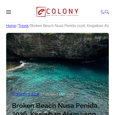
Home
/
Travel
/
Broken Beach Nusa Penida 2026, Keajaiban Alam 
March 7, 2026
•
17
Views
•
7 Min read
Broken Beach Nusa Penida
2026, Keajaiban Alam yang