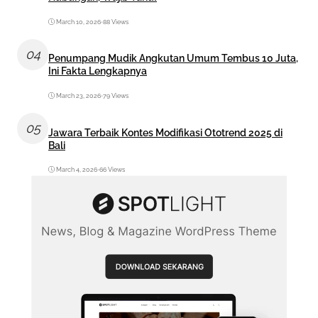
March 10, 2026
•
88 Views
04
Penumpang Mudik Angkutan Umum Tembus 10 Juta,
Ini Fakta Lengkapnya
March 23, 2026
•
79 Views
05
Jawara Terbaik Kontes Modifikasi Ototrend 2025 di
Bali
March 4, 2026
•
66 Views