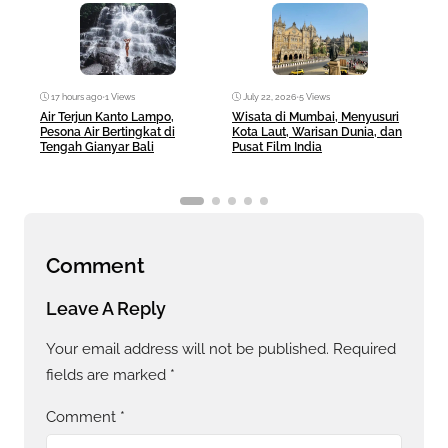
Ma
17 hours ago
•
1 Views
July 22, 2026
•
5 Views
Brit
Air Terjun Kanto Lampo,
Wisata di Mumbai, Menyusuri
Dest
Pesona Air Bertingkat di
Kota Laut, Warisan Dunia, dan
Seja
Tengah Gianyar Bali
Pusat Film India
Comment
Leave A Reply
Your email address will not be published.
Required
fields are marked
*
Comment
*