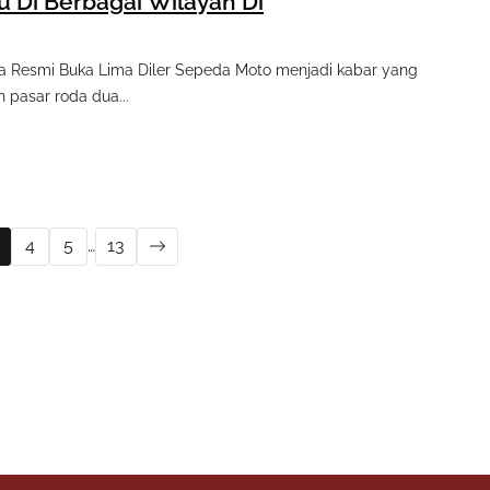
u Di Berbagai Wilayah Di
ia Resmi Buka Lima Diler Sepeda Moto menjadi kabar yang
pasar roda dua...
4
5
…
13