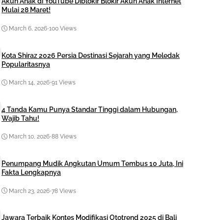
Akun Anak di YouTube Diblokir Blokir Akun Anak Internet
Mulai 28 Maret!
March 6, 2026
•
100 Views
Kota Shiraz 2026 Persia Destinasi Sejarah yang Meledak
Popularitasnya
March 14, 2026
•
91 Views
4 Tanda Kamu Punya Standar Tinggi dalam Hubungan,
Wajib Tahu!
March 10, 2026
•
88 Views
Penumpang Mudik Angkutan Umum Tembus 10 Juta, Ini
Fakta Lengkapnya
March 23, 2026
•
78 Views
Jawara Terbaik Kontes Modifikasi Ototrend 2025 di Bali