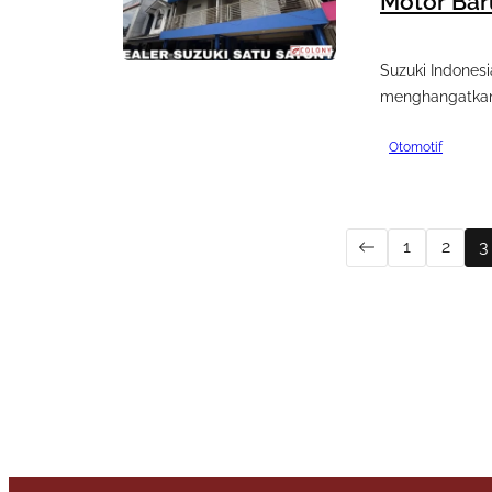
Motor Bar
Suzuki Indones
menghangatkan 
Otomotif
1
2
3