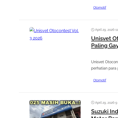
Otomotif
April 29, 2026
•
1
Unisvet O
Paling Ga
Unisvet Otocon
perhatian para 
Otomotif
April 29, 2026
•
9
Suzuki In