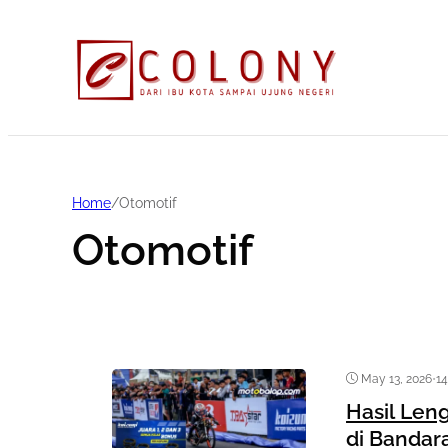
Home
/
Otomotif
Otomotif
May 13, 2026
•
1
Hasil Len
di Bandar