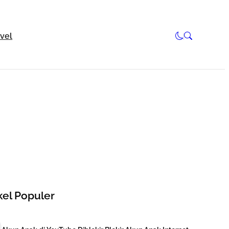
avel
kel Populer