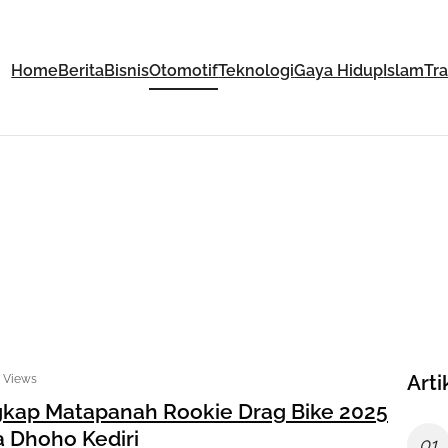
Home
Berita
Bisnis
Otomotif
Teknologi
Gaya Hidup
Islam
Tr
Arti
4 Views
gkap Matapanah Rookie Drag Bike 2025
a Dhoho Kediri
01