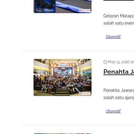
Gelaran Matapa
salah satu event
Otomotif
May 13, 2026
•
1
Penahta J
Penahta Jawara
salah satu ajang
Otomotif