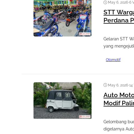
May 6, 2026
•
6 
STT Warga
Perdana P
Gelaran STT Wa
yang mengejutka
Otomotif
May 6, 2026
•
14
Auto Motor
Modif Pal
Gelombang buda
digelarnya Auto