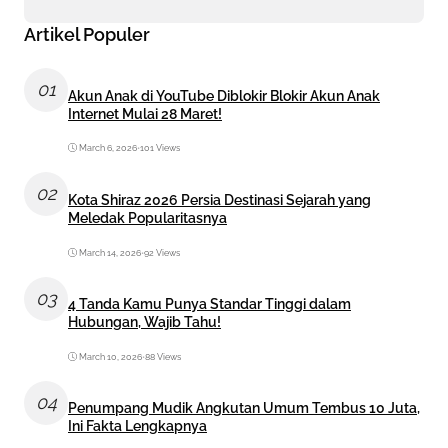
Artikel Populer
01
Akun Anak di YouTube Diblokir Blokir Akun Anak
Internet Mulai 28 Maret!
March 6, 2026
•
101 Views
02
Kota Shiraz 2026 Persia Destinasi Sejarah yang
Meledak Popularitasnya
March 14, 2026
•
92 Views
03
4 Tanda Kamu Punya Standar Tinggi dalam
Hubungan, Wajib Tahu!
March 10, 2026
•
88 Views
04
Penumpang Mudik Angkutan Umum Tembus 10 Juta,
Ini Fakta Lengkapnya