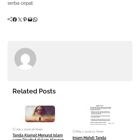
serba cepat.
Facebook
Twitter
Pinterest
Mail
WhatsApp
Related Posts
July 1, 2026
•
18 Views
May 7, 2026
•
22 Views
Ma
Tanda Kiamat Menurut Islam
Imam Mahdi Tanda
Fez 