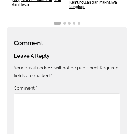
yang Disebut dalam Alquran
Kemunculan dan Maknanya
Sera
dan Hadis
Lengkap
Hid
Comment
Leave A Reply
Your email address will not be published.
Required
fields are marked
*
Comment
*