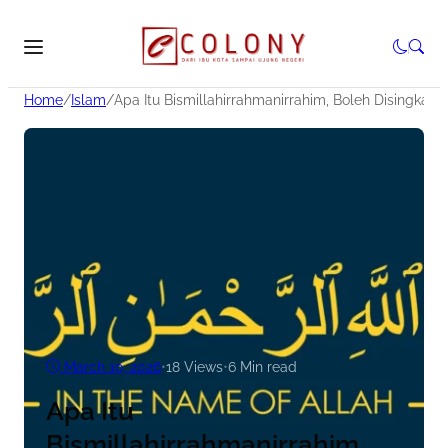
Home
/
Islam
/
Apa Itu Bismillahirrahmanirrahim, Boleh Disingkat?
March 19, 2026
•
18
Views
•
6 Min read
Apa Itu
Bismillahirrahmanirrahim,