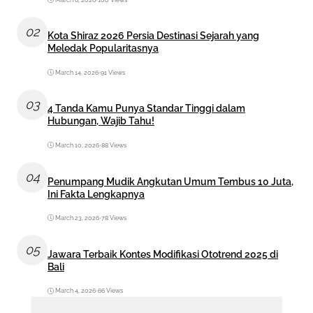
02
Kota Shiraz 2026 Persia Destinasi Sejarah yang
Meledak Popularitasnya
March 14, 2026
•
91 Views
03
4 Tanda Kamu Punya Standar Tinggi dalam
Hubungan, Wajib Tahu!
March 10, 2026
•
88 Views
04
Penumpang Mudik Angkutan Umum Tembus 10 Juta,
Ini Fakta Lengkapnya
March 23, 2026
•
78 Views
05
Jawara Terbaik Kontes Modifikasi Ototrend 2025 di
Bali
March 4, 2026
•
66 Views