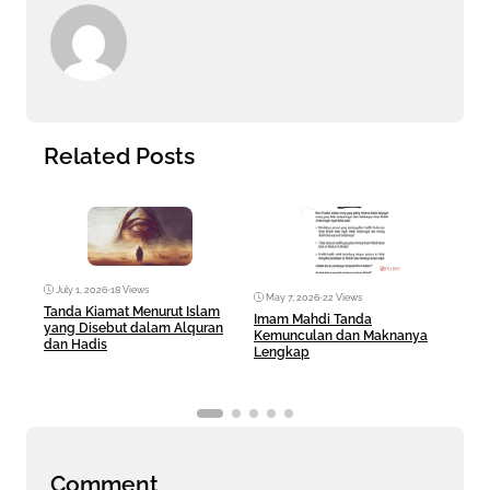
Related Posts
July 1, 2026
•
18 Views
May 7, 2026
•
22 Views
Ma
Tanda Kiamat Menurut Islam
Imam Mahdi Tanda
Fez 
yang Disebut dalam Alquran
Kemunculan dan Maknanya
Sera
dan Hadis
Lengkap
Hid
Comment