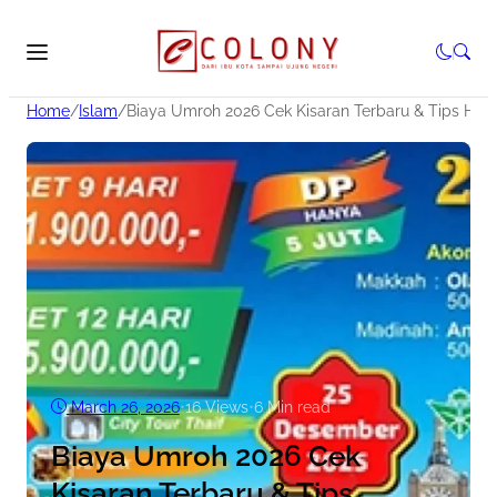
Home
/
Islam
/
Biaya Umroh 2026 Cek Kisaran Terbaru & Tips Hem
March 26, 2026
•
16
Views
•
6 Min read
Biaya Umroh 2026 Cek
Kisaran Terbaru & Tips