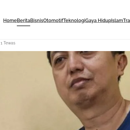
Home
Berita
Bisnis
Otomotif
Teknologi
Gaya Hidup
Islam
Tr
 1 Tewas