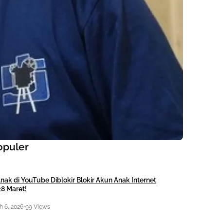
opuler
nak di YouTube Diblokir Blokir Akun Anak Internet
28 Maret!
 6, 2026
•
99 Views