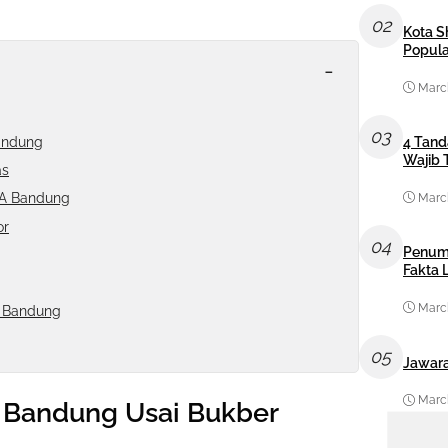
02
Kota S
Popula
-
March
03
Bandung
4 Tand
Wajib 
as
MA Bandung
March
or
04
Penum
Fakta
March
A Bandung
05
Jawara
March
A Bandung Usai Bukber