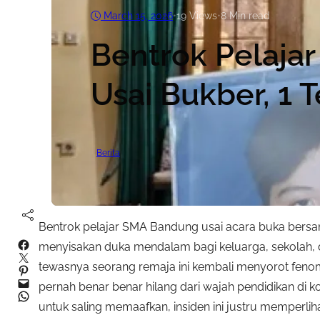
March 15, 2026
•
19
Views
•
8 Min read
Bentrok Pelaja
Usai Bukber, 1 
Berita
Bentrok pelajar SMA Bandung usai acara buka ber
Facebook
menyisakan duka mendalam bagi keluarga, sekolah, d
Twitter
tewasnya seorang remaja ini kembali menyorot fenom
Pinterest
Mail
pernah benar benar hilang dari wajah pendidikan di ko
WhatsApp
untuk saling memaafkan, insiden ini justru memperlih