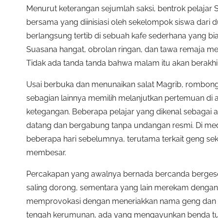
Menurut keterangan sejumlah saksi, bentrok pelajar
bersama yang diinisiasi oleh sekelompok siswa dari
berlangsung tertib di sebuah kafe sederhana yang b
Suasana hangat, obrolan ringan, dan tawa remaja m
Tidak ada tanda tanda bahwa malam itu akan berakhir 
Usai berbuka dan menunaikan salat Magrib, rombonga
sebagian lainnya memilih melanjutkan pertemuan di area
ketegangan. Beberapa pelajar yang dikenal sebagai a
datang dan bergabung tanpa undangan resmi. Di media
beberapa hari sebelumnya, terutama terkait geng se
membesar.
Percakapan yang awalnya bernada bercanda bergeser 
saling dorong, sementara yang lain merekam dengan 
memprovokasi dengan meneriakkan nama geng dan seko
tengah kerumunan, ada yang mengayunkan benda tu