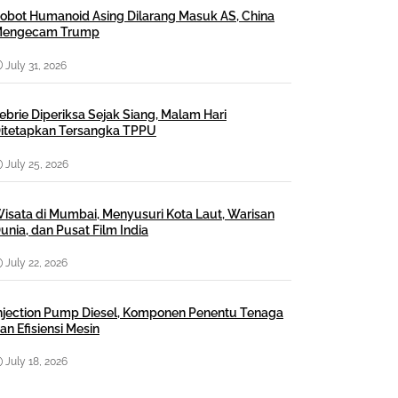
obot Humanoid Asing Dilarang Masuk AS, China
engecam Trump
July 31, 2026
ebrie Diperiksa Sejak Siang, Malam Hari
itetapkan Tersangka TPPU
July 25, 2026
isata di Mumbai, Menyusuri Kota Laut, Warisan
unia, dan Pusat Film India
July 22, 2026
njection Pump Diesel, Komponen Penentu Tenaga
an Efisiensi Mesin
July 18, 2026