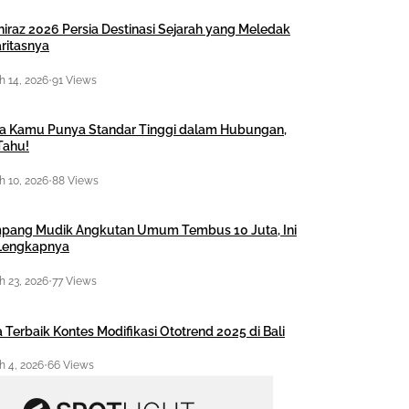
hiraz 2026 Persia Destinasi Sejarah yang Meledak
ritasnya
 14, 2026
•
91 Views
a Kamu Punya Standar Tinggi dalam Hubungan,
Tahu!
 10, 2026
•
88 Views
pang Mudik Angkutan Umum Tembus 10 Juta, Ini
 Lengkapnya
 23, 2026
•
77 Views
 Terbaik Kontes Modifikasi Ototrend 2025 di Bali
 4, 2026
•
66 Views