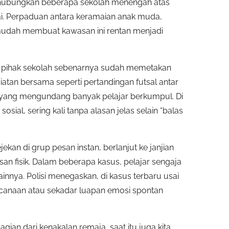
enghubungkan beberapa sekolah menengah atas
mai. Perpaduan antara keramaian anak muda,
udah membuat kawasan ini rentan menjadi
an pihak sekolah sebenarnya sudah memetakan
iatan bersama seperti pertandingan futsal antar
yang mengundang banyak pelajar berkumpul. Di
osial, sering kali tanpa alasan jelas selain “balas
kan di grup pesan instan, berlanjut ke janjian
san fisik. Dalam beberapa kasus, pelajar sengaja
innya. Polisi menegaskan, di kasus terbaru usai
encanaan atau sekadar luapan emosi spontan
gian dari kenakalan remaja, saat itu juga kita