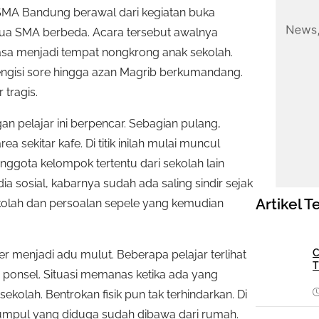
 SMA Bandung berawal dari kegiatan buka
 dua SMA berbeda. Acara tersebut awalnya
iasa menjadi tempat nongkrong anak sekolah.
engisi sore hingga azan Magrib berkumandang.
tragis.
n pelajar ini berpencar. Sebagian pulang,
 sekitar kafe. Di titik inilah mulai muncul
nggota kelompok tertentu dari sekolah lain
 sosial, kabarnya sudah ada saling sindir sejak
Artikel T
kolah dan persoalan sepele yang kemudian
C
menjadi adu mulut. Beberapa pelajar terlihat
T
ponsel. Situasi memanas ketika ada yang
lah. Bentrokan fisik pun tak terhindarkan. Di
mpul yang diduga sudah dibawa dari rumah.