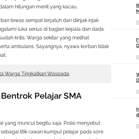
R
dalam hitungan menit yang kacau.
M
an tewas sempat terjatuh dan diinjak injak
galami luka serius di bagian kepala dan dada.
ah kritis. Warga sekitar yang melihat
F
D
serta ambulans. Sayangnya, nyawa korban tidak
at.
ta Warga Tingkatkan Waspada
W
D
 Bentrok Pelajar SMA
I
d
l yang muncul begitu saja. Polisi menyebut
l sebagai titik rawan kumpul pelajar pada sore