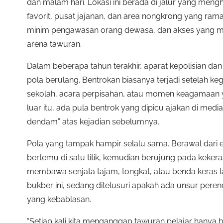
dan malam hari. Lokasi ini berada di jalur yang m
favorit, pusat jajanan, dan area nongkrong yang ra
minim pengawasan orang dewasa, dan akses yang m
arena tawuran.
Dalam beberapa tahun terakhir, aparat kepolisian d
pola berulang. Bentrokan biasanya terjadi setelah keg
sekolah, acara perpisahan, atau momen keagamaan 
luar itu, ada pula bentrok yang dipicu ajakan di media s
dendam” atas kejadian sebelumnya.
Pola yang tampak hampir selalu sama. Berawal dari eje
bertemu di satu titik, kemudian berujung pada kekera
membawa senjata tajam, tongkat, atau benda keras la
bukber ini, sedang ditelusuri apakah ada unsur per
yang kebablasan.
“Setiap kali kita menganggap tawuran pelajar hanya ba