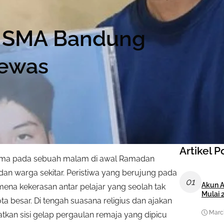
r SMA Bandung
Tewas
Artikel P
sama pada sebuah malam di awal Ramadan
an warga sekitar. Peristiwa yang berujung pada
01
Akun A
ena kekerasan antar pelajar yang seolah tak
Mulai 
ta besar. Di tengah suasana religius dan ajakan
March
atkan sisi gelap pergaulan remaja yang dipicu