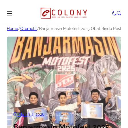
Home
/
Otomotif
/
Banjarmasin Motofest 2025 Obat Rindu Pesta R
March 4, 2026
•
6
Views
•
6 Min read
Banjarmasin Motofest 2025