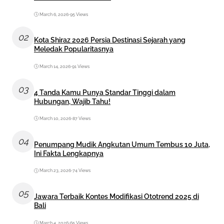
March 6, 2026
•
95 Views
02
Kota Shiraz 2026 Persia Destinasi Sejarah yang
Meledak Popularitasnya
March 14, 2026
•
91 Views
03
4 Tanda Kamu Punya Standar Tinggi dalam
Hubungan, Wajib Tahu!
March 10, 2026
•
87 Views
04
Penumpang Mudik Angkutan Umum Tembus 10 Juta,
Ini Fakta Lengkapnya
March 23, 2026
•
74 Views
05
Jawara Terbaik Kontes Modifikasi Ototrend 2025 di
Bali
March 4, 2026
•
65 Views