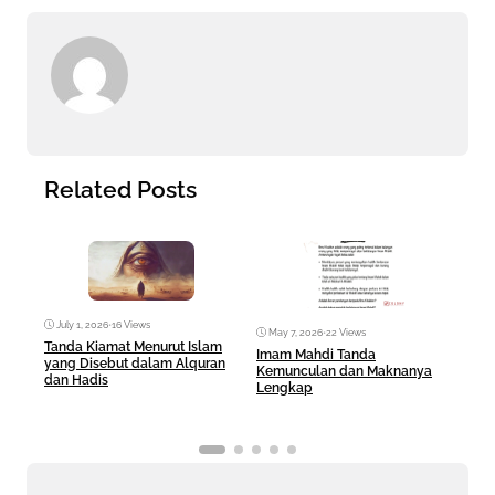
Related Posts
July 1, 2026
•
16 Views
May 7, 2026
•
22 Views
Ma
Tanda Kiamat Menurut Islam
Imam Mahdi Tanda
Fez 
yang Disebut dalam Alquran
Kemunculan dan Maknanya
Sera
dan Hadis
Lengkap
Hid