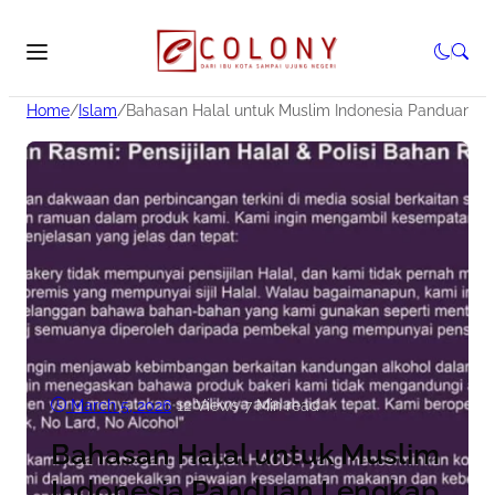
Home
/
Islam
/
Bahasan Halal untuk Muslim Indonesia Panduan L
March 5, 2026
•
12
Views
•
7 Min read
Bahasan Halal untuk Muslim
Indonesia Panduan Lengkap