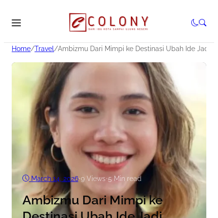
Home
/
Travel
/
Ambizmu Dari Mimpi ke Destinasi Ubah Ide Jadi P
March 14, 2026
•
9
Views
•
5 Min read
Ambizmu Dari Mimpi ke
Destinasi Ubah Ide Jadi