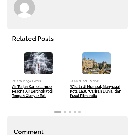
Related Posts
Ma
15 hours ago
•
1 Views
July 22, 2026
•
5 Views
Brit
Air Terjun Kanto Lampo,
Wisata di Mumbai, Menyusuri
Dest
Pesona Air Bertingkat di
Kota Laut, Warisan Dunia, dan
Seja
Tengah Gianyar Bali
Pusat Film India
Comment