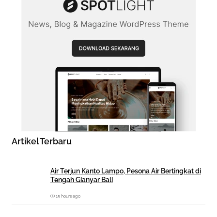
Artikel Terbaru
Air Terjun Kanto Lampo, Pesona Air Bertingkat di
Tengah Gianyar Bali
15 hours ago