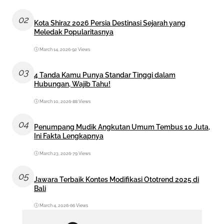
02
Kota Shiraz 2026 Persia Destinasi Sejarah yang
Meledak Popularitasnya
March 14, 2026
•
92 Views
03
4 Tanda Kamu Punya Standar Tinggi dalam
Hubungan, Wajib Tahu!
March 10, 2026
•
88 Views
04
Penumpang Mudik Angkutan Umum Tembus 10 Juta,
Ini Fakta Lengkapnya
March 23, 2026
•
79 Views
05
Jawara Terbaik Kontes Modifikasi Ototrend 2025 di
Bali
March 4, 2026
•
66 Views