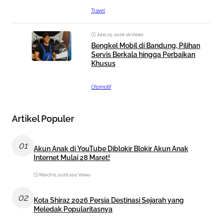
Travel
June 25, 2026
•
16 Views
Bengkel Mobil di Bandung, Pilihan
Servis Berkala hingga Perbaikan
Khusus
Otomotif
Artikel Populer
01
Akun Anak di YouTube Diblokir Blokir Akun Anak
Internet Mulai 28 Maret!
March 6, 2026
•
100 Views
02
Kota Shiraz 2026 Persia Destinasi Sejarah yang
Meledak Popularitasnya