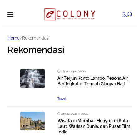
Home
/
Rekomendasi
Rekomendasi
2 hours ago
•
1 Views
Air Terjun Kanto Lampo, Pesona Air
Bertingkat di Tengah Gianyar Bali
Travel
July 22, 2026
•
5 Views
Wisata di Mumbai, Menyusuri Kota
Laut, Warisan Dunia, dan Pusat Film
India