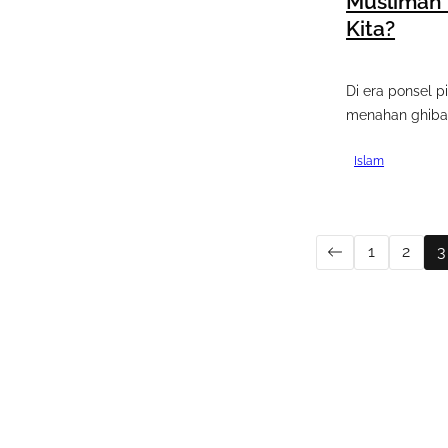
Muslimah
Kita?
Di era ponsel p
menahan ghibah
Islam
1
2
3