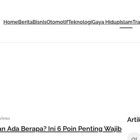
Home
Berita
Bisnis
Otomotif
Teknologi
Gaya Hidup
Islam
Tr
Arti
 Views
n Ada Berapa? Ini 6 Poin Penting Wajib
01