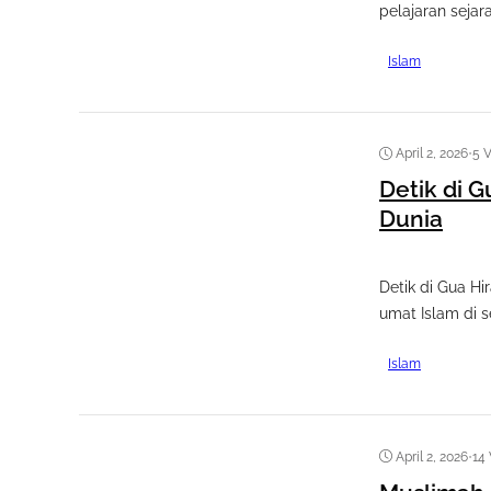
pelajaran sejara
Islam
April 2, 2026
•
5 
Detik di 
Dunia
Detik di Gua H
umat Islam di se
Islam
April 2, 2026
•
14