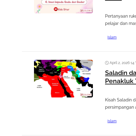
Pertanyaan ruk
pelajar dan mas
Islam
April 2, 2026
•
14
Saladin da
Penakluk
Kisah Saladin 
persimpangan ant
Islam