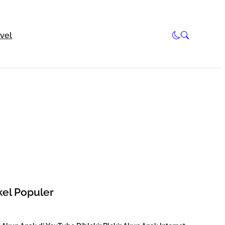
avel
kel Populer