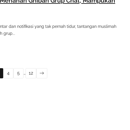
 Menahan Ghibah Grup Chat, Mampukah
intar dan notifikasi yang tak pernah tidur, tantangan muslimah
 grup...
4
5
…
12