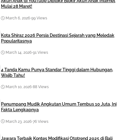
Akun Anak di YouTube Diblokir Blokir Akun Anak Internet
Mulai 28 Maret!
March 6, 2026
•
99 Views
Kota Shiraz 2026 Persia Destinasi Sejarah yang Meledak
Popularitasnya
March 14, 2026
•
91 Views
4 Tanda Kamu Punya Standar Tinggi dalam Hubungan,
Wajib Tahu!
March 10, 2026
•
88 Views
Penumpang Mudik Angkutan Umum Tembus 10 Juta, Ini
Fakta Lengkapnya
March 23, 2026
•
76 Views
Jawara Terbaik Kontes Modifikasi Ototrend 2025 di Bali