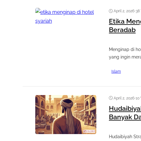
April 2, 2026
•
38
Etika Men
Beradab
Menginap di hot
yang ingin mer
Islam
April 2, 2026
•
10
Hudaibiya
Banyak D
Hudaibiyah Str