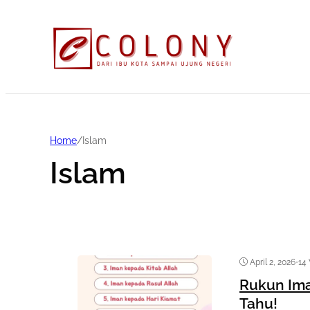
Home
/
Islam
Islam
April 2, 2026
•
14
Rukun Ima
Tahu!